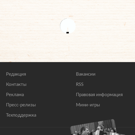
Редакция
Вакансии
Контакты
RSS
Реклама
Правовая информация
Пресс-релизы
Мини-игры
Техподдержка