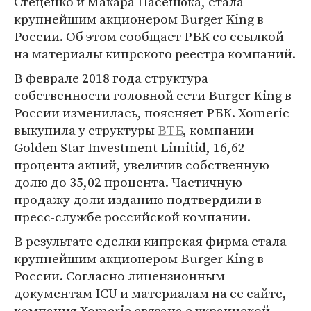
Стеценко и Макара Пасенюка, стала
крупнейшим акционером Burger King в
России. Об этом сообщает РБК со ссылкой
на материалы кипрского реестра компаний.
В феврале 2018 года структура
собственности головной сети Burger King в
России изменилась, поясняет РБК. Xomeric
выкупила у структуры
ВТБ
, компании
Golden Star Investment Limitid, 16,62
процента акций, увеличив собственную
долю до 35,02 процента. Частичную
продажу доли изданию подтвердили в
пресс-службе российской компании.
В результате сделки кипрская фирма стала
крупнейшим акционером Burger King в
России. Согласно лицензионным
документам ICU и материалам на ее сайте,
компания Xomeric связана с украинской