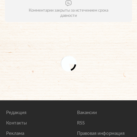
Комментарии закрыты за истечением срока
давности
Редакция
Вакансии
Контакты
RSS
Реклама
Правовая информация