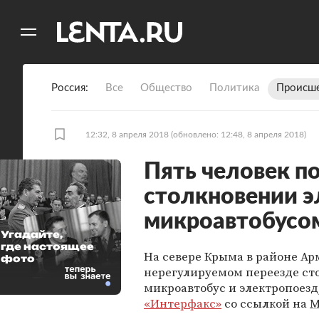
11
A
Россия
Все
Общество
Политика
Происше
12:32, 8 апреля 2018
(обновлено: 12:48, 8 апреля 2018)
Пять человек п
столкновении э
микроавтобусо
Угадайте,
где настоящее
На севере Крыма в районе Ар
фото
нерегулируемом переезде ст
микроавтобус и электропоезд
«Интерфакс»
со ссылкой на
М