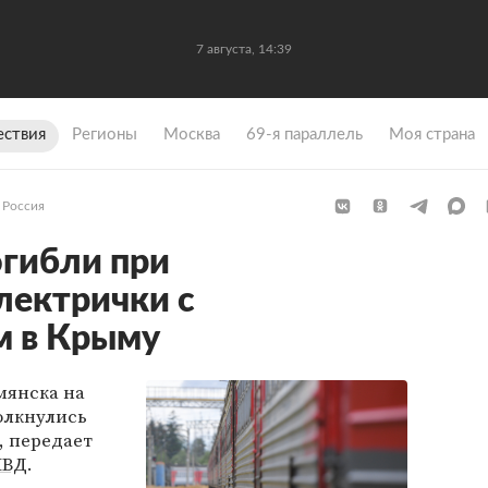
7 августа, 14:39
ствия
Регионы
Москва
69-я параллель
Моя страна
Россия
огибли при
лектрички с
м в Крыму
мянска на
олкнулись
, передает
ВД
.