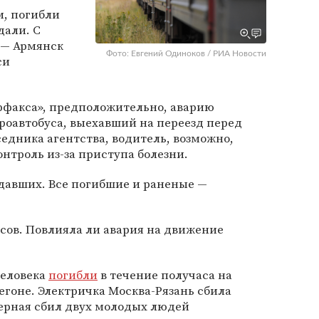
, погибли
дали. С
 — Армянск
Фото: Евгений Одиноков / РИА Новости
си
рфакса», предположительно, аварию
роавтобуса, выехавший на переезд перед
седника агентства, водитель, возможно,
онтроль из-за приступа болезни.
давших. Все погибшие и раненые —
ьсов. Повлияла ли авария на движение
человека
погибли
в течение получаса на
гоне. Электричка Москва-Рязань сбила
ерная сбил двух молодых людей