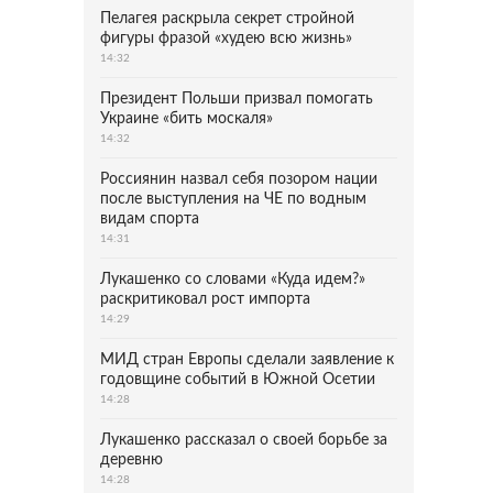
Пелагея раскрыла секрет стройной
фигуры фразой «худею всю жизнь»
14:32
Президент Польши призвал помогать
Украине «бить москаля»
14:32
Россиянин назвал себя позором нации
после выступления на ЧЕ по водным
видам спорта
14:31
Лукашенко со словами «Куда идем?»
раскритиковал рост импорта
14:29
МИД стран Европы сделали заявление к
годовщине событий в Южной Осетии
14:28
Лукашенко рассказал о своей борьбе за
деревню
14:28