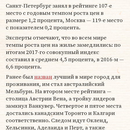
Санкт-Петербург занял в рейтинге 107-е
место с годовым темпом роста цен в
размере 1,2 процента, Москва — 119-е место
с показателем 0,2 процента.
Эксперты отмечают, что во всем мире
темпы роста цен на жилье замедлились: по
итогам 2017-го совокупный индекс
составил в среднем 4,5 процента, в 2016-м —
6,6 процента.
Ранее был
назван
лучший в мире город для
проживания, им стал австралийский
Мельбурн. На втором месте рейтинга —
столица Австрии Вена, а тройку лидеров
замкнул Ванкувер. Четвертое и пятое места
достались канадским Торонто и Калгари
соответственно. Следом идут Окленд,
Хельсинки, Аделаида и Перт, а также