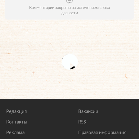
Комментарии закрыты за истечением срока
давности
Редакция
Вакансии
Контакты
RSS
Реклама
Правовая информация