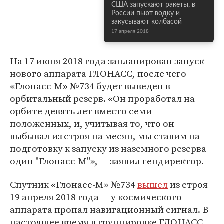
США запускают ракеты, в
России пьют водку и
закусывают колбасой
17 апреля 2018
На 17 июня 2018 года запланирован запуск
нового аппарата ГЛОНАСС, после чего
«Глонасс-М» №734 будет выведен в
орбитальный резерв. «Он проработал на
орбите девять лет вместо семи
положенных, и, учитывая то, что он
выбывал из строя на месяц, мы ставим на
подготовку к запуску из наземного резерва
один "Глонасс-М"», — заявил гендиректор.
Спутник «Глонасс-М» №734
вышел
из строя
19 апреля 2018 года — у космического
аппарата пропал навигационный сигнал. В
настоящее время в группировке ГЛОНАСС