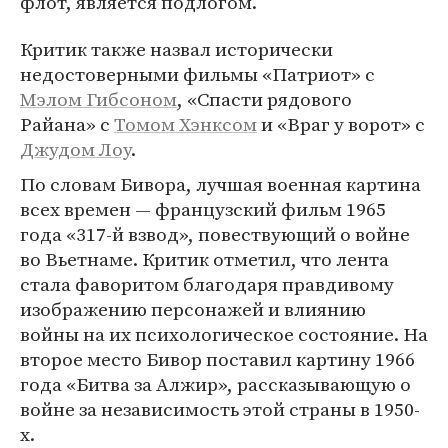
флот, является подлогом.
Критик также назвал исторически
недостоверными фильмы «Патриот» с
Мэлом Гибсоном
, «Спасти рядового
Райана» с
Томом Хэнксом
и «Враг у ворот» с
Джудом Лоу
.
По словам Бивора, лучшая военная картина
всех времен — французский фильм 1965
года «317-й взвод», повествующий о войне
во Вьетнаме. Критик отметил, что лента
стала фаворитом благодаря правдивому
изображению персонажей и влиянию
войны на их психологическое состояние. На
второе место Бивор поставил картину 1966
года «Битва за Алжир», рассказывающую о
войне за независимость этой страны в 1950-
х.