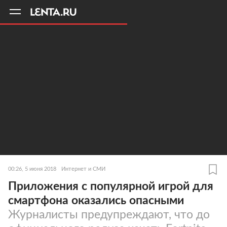
11
A
00:26, 5 июня 2018
Интернет и СМИ
Приложения с популярной игрой для
смартфона оказались опасными
Журналисты предупреждают, что до