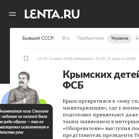
11
A
Бывший СССР
Все
Прибалтика
Украина
Б
15:53, 13 июня 2018
(обновлено: 10:29, 22 августа 2018)
Крымских детей
ФСБ
Крым превратился в «зону с
милитаризации», где к военн
Знаменитая поза Сталина
подготовке привлекают даже 
с ладонью за пазухой была
таким заявлением в интервь
не ради образа — так он
«Обозревателю» выступил п
маскировал искалеченную в
детстве руку
представитель президента У