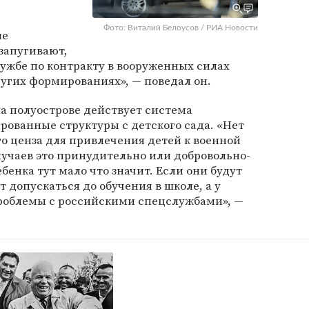
Фото: Виталий Белоусов / РИА Новости
ые
запугивают,
ужбе по контракту в вооруженных силах
угих формированиях», — поведал он.
а полуострове действует система
рованные структуры с детского сада. «Нет
го ценза для привлечения детей к военной
лучаев это принудительно или добровольно-
енка тут мало что значит. Если они будут
т допускаться до обучения в школе, а у
роблемы с российскими спецслужбами», —