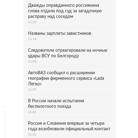
Дважды оправданного россиянина
снова отдали под суд за загадочную
расправу над соседом
11:26
Названы зарплаты завистников
11:14
Следователи отреагировали на ночные
удары ВСУ по Белгороду
11:09
АвтоВАЗ сообщил о расширении
географии фирменного сервиса «Lada
Легко»
11:07
В России начали испытания
беспилотного поезда
11:07
Россия и Словения впервые за четыре
года возобновили официальный контакт
11:05