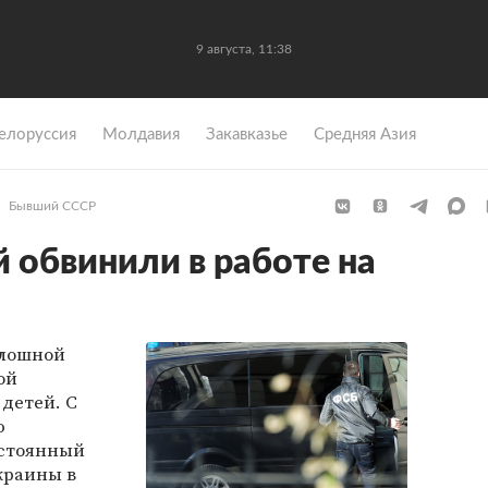
9 августа, 11:38
елоруссия
Молдавия
Закавказье
Средняя Азия
Бывший СССР
 обвинили в работе на
плошной
ой
детей. С
ю
остоянный
краины в