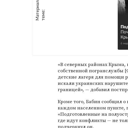
М
а
т
р
и
а
л
ы
п
о
т
е
м
е
е
:
Под
Поч
Кры
6 ма
«В северных районах Крыма, 
собственной погранслужбы [
детские лагеря для помощи 
искали украинских нарушител
границей», — добавил постп
Кроме того, Бабин сообщил о
каждом населенном пункте, г
«Подготовленные на полуостр
где идут конфликты — не толь
подчеркнул он.