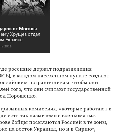
арок от Москвы
ему Хрущев отдал
м Украине
рта 2018
где россияне держат подразделения
ФСБ
], в каждом населенном пункте создают
российским пограничникам, чтобы они
ей того, что они считают государственной
ред Порошенко.
 призывных комиссиях, «которые работают в
де есть так называемые военкоматы».
ове бойцы посылаются Россией в те зоны,
ко на восток Украины, но и в Сирию», —