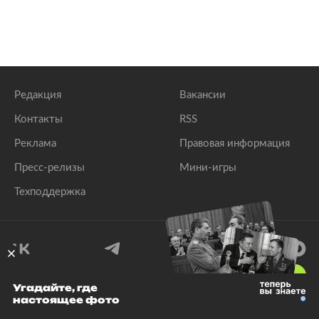
Редакция
Вакансии
Контакты
RSS
Реклама
Правовая информация
Пресс-релизы
Мини-игры
Техподдержка
18
+
Угадайте, где
настоящее фото
© 1999–2026 Все права защищены.
ООО «Лента.Ру»