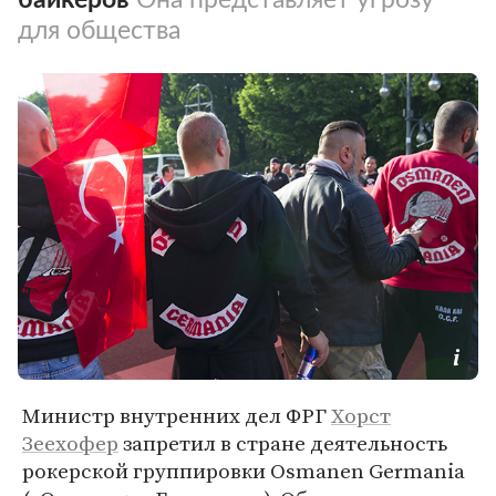
для общества
Министр внутренних дел ФРГ
Хорст
Зеехофер
запретил в стране деятельность
рокерской группировки Osmanen Germania