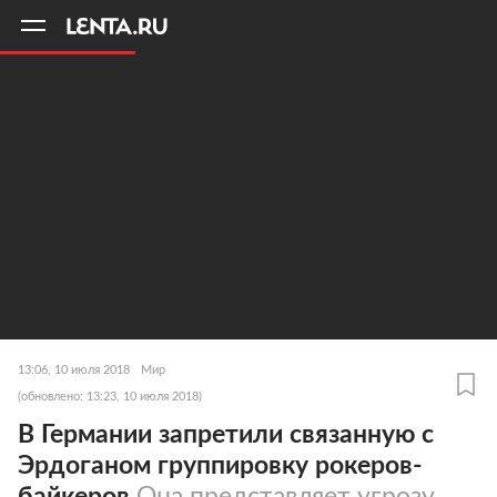
11
A
13:06, 10 июля 2018
Мир
(обновлено: 13:23, 10 июля 2018)
В Германии запретили связанную с
Эрдоганом группировку рокеров-
байкеров
Она представляет угрозу