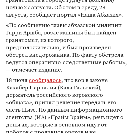
ночью 27 августа. Об этом в среду, 29
августа, сообщает портал «Наша Абхазия».
«По сообщению главы абхазской милиции
Гарри Аршба, возле машины был найден
гранатомет, из которого,
предположительно, и был произведен
обстрел внедорожника. По факту обстрела
ведутся оперативно-следственные работы»,
— отмечает издание.
18 июня
сообщалось
, что вор в законе
Кахабер Парпалия (Каха Гальский),
держатель российского воровского
«общака», принял решение передать его
часть Пызе. По данным информационного
агентства (ИА) «Прайм Крайм», речь идет о
деньгах, которые в основном идут от
поборов с продавцов орехов и не