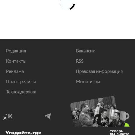
Редакция
Вакансии
Контакты
RSS
Реклама
Правовая информация
Пресс-релизы
Мини-игры
Техподдержка
18
+
Угадайте, где