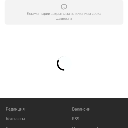
Комментарии закрыты за истечением срока
давности
Редакция
Вакансии
Контакты
RSS