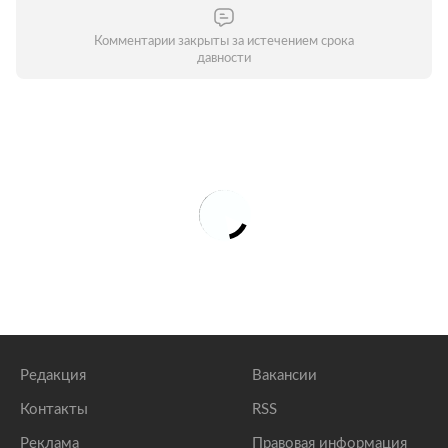
Комментарии закрыты за истечением срока
давности
Редакция
Вакансии
Контакты
RSS
Реклама
Правовая информация