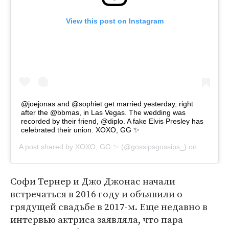
View this post on Instagram
@joejonas and @sophiet get married yesterday, right
after the @bbmas, in Las Vegas. The wedding was
recorded by their friend, @diplo. A fake Elvis Presley has
celebrated their union. XOXO, GG ✨
A post shared by
XOXO, GG ✨
(@gossipsgossips_) on
May 2, 2
Софи Тернер и Джо Джонас начали
встречаться в 2016 году и объявили о
грядущей свадьбе в 2017-м. Еще недавно в
интервью актриса заявляла, что пара