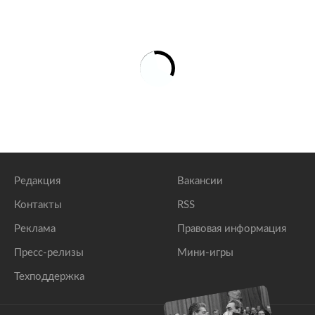
Редакция
Вакансии
Контакты
RSS
Реклама
Правовая информация
Пресс-релизы
Мини-игры
Техподдержка