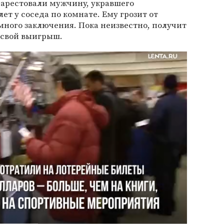
арестовали мужчину, укравшего
 у соседа по комнате. Ему грозит от
емного заключения. Пока неизвестно, получит
 свой выигрыш.