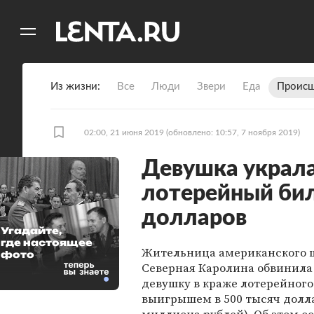
11
A
Из жизни
Все
Люди
Звери
Еда
Происш
02:00, 21 июня 2019
(обновлено: 10:57, 7 ноября 2019)
Девушка украла
лотерейный би
долларов
Угадайте,
где настоящее
Жительница американского 
фото
Северная Каролина обвинил
девушку в краже лотерейного
выигрышем в 500 тысяч долла