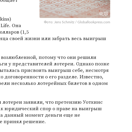
ообщает
kins)
Фото: Jens Schmitz / Globallookpress.com
Life. Она
олларов (1,5
онца своей жизни или забрать весь выигрыш
 возлюбленной, потому что они решили
ньги у представителей лотереи. Однако позже
пыталась присвоить выигрыш себе, несмотря
о договоренности о его разделе. Известно,
рели несколько лотерейных билетов в одном
лотереи заявили, что претензию Уоткинс
ак юридический спор о праве на выигрыш
На данный момент деньги еще не
не принял решение.