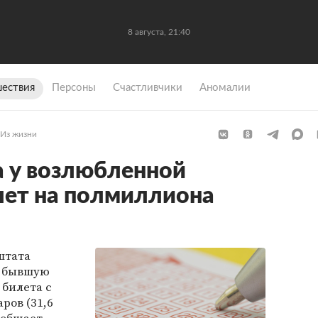
8 августа, 21:40
ествия
Персоны
Счастливчики
Аномалии
Из жизни
 у возлюбленной
лет на полмиллиона
штата
а бывшую
 билета с
ров (31,6