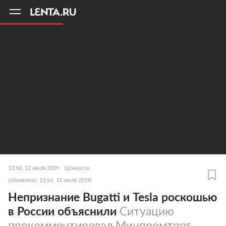
11
A
13:50, 12 июля 2019
Ценности
(обновлено: 13:54, 12 июля 2019)
Непризнание Bugatti и Tesla роскошью
в России объяснили
Ситуацию
прокомментировал Минпромторг