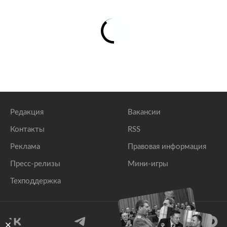
Редакция
Вакансии
Контакты
RSS
Реклама
Правовая информация
Пресс-релизы
Мини-игры
Техподдержка