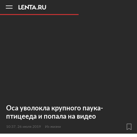
11
A
Оса уволокла крупного паука-
птицееда и попала на видео
10:37, 26 июля 2019
Из жизни