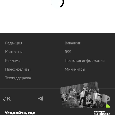
Редакция
Вакансии
Контакты
RSS
Реклама
Правовая информация
Пресс-релизы
Мини-игры
Техподдержка
18
+
Угадайте, где