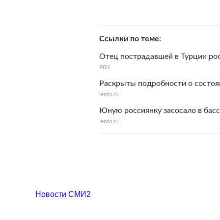
Ссылки по теме
Отец пострадавшей в Турции ро
РБК
Раскрыты подробности о состоян
lenta.ru
Юную россиянку засосало в басс
lenta.ru
Новости СМИ2