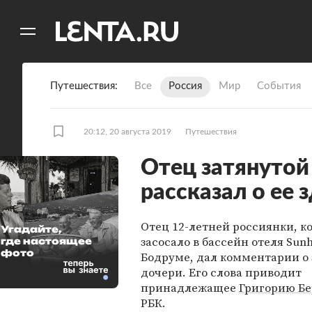
11
A
Путешествия
Все
Россия
Мир
События
20:12, 20 августа 2019
Путешествия
Отец затянутой
рассказал о ее 
Отец 12-летней россиянки, к
Угадайте,
засосало в бассейн отеля Sunhi
где настоящее
фото
Бодруме, дал комментарии о 
дочери. Его слова приводит
принадлежащее
Григорию Бе
РБК.