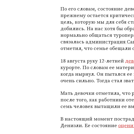
По его словам, состояние дев
прежнему остается критичес
цель, которую мы для себя с
добились. На нас хотя бы об
нормально общаться туропера
связалась
администрация Са
отметил, что семье обещали 
18 августа руку 12-летней
дев
курорте. По словам ее матери
когда нырнул. Он пытался ее 
очень сильно. Тогда стал зв
Мать девочки отметила, что 
после того, как работники от
семь человек вытащили ее вме
В настоящий момент пострад
Денизли. Ее состояние
оцени