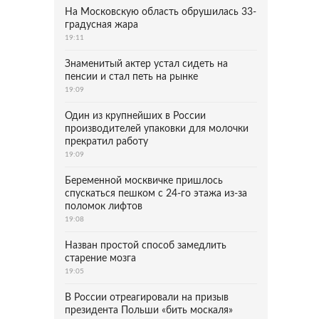
На Московскую область обрушилась 33-
градусная жара
19:11
Знаменитый актер устал сидеть на
пенсии и стал петь на рынке
19:09
Один из крупнейших в России
производителей упаковки для молочки
прекратил работу
19:09
Беременной москвичке пришлось
спускаться пешком с 24-го этажа из-за
поломок лифтов
19:08
Назван простой способ замедлить
старение мозга
19:05
В России отреагировали на призыв
президента Польши «бить москаля»