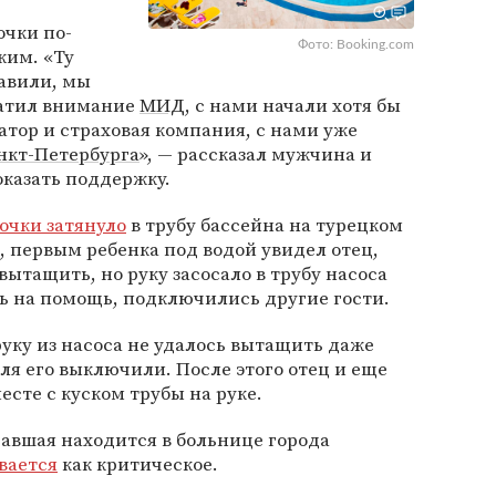
очки по-
Фото: Booking.com
ким. «Ту
тавили, мы
ратил внимание
МИД
, с нами начали хотя бы
тор и страховая компания, с нами уже
нкт-Петербурга
», — рассказал мужчина и
оказать поддержку.
очки затянуло
в трубу бассейна на турецком
, первым ребенка под водой увидел отец,
вытащить, но руку засосало в трубу насоса
ать на помощь, подключились другие гости.
руку из насоса не удалось вытащить даже
еля его выключили. После этого отец и еще
сте с куском трубы на руке.
авшая находится в больнице города
вается
как критическое.