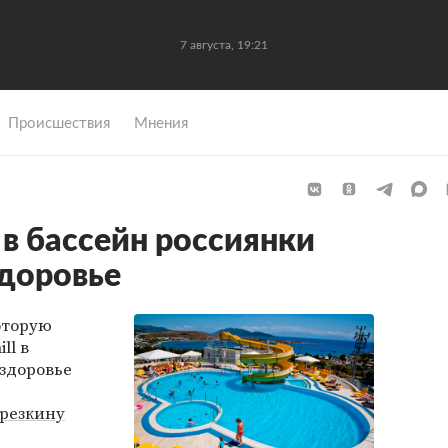
7 августа, 19:21
Происшествия
Мнения
 в бассейн россиянки
здоровье
оторую
ll в
здоровье
резкину