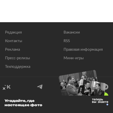
Редакция
Вакансии
Контакты
RSS
Реклама
Правовая информация
Пресс-релизы
Мини-игры
Техподдержка
18
+
Угадайте, где
настоящее фото
© 1999–2026 Все права защищены.
ООО «Лента.Ру»