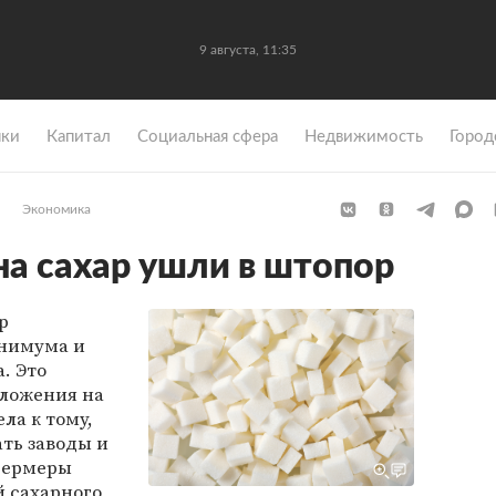
9 августа, 11:35
ки
Капитал
Социальная сфера
Недвижимость
Город
Экономика
а сахар ушли в штопор
р
инимума и
. Это
дложения на
ла к тому,
ть заводы и
 фермеры
 сахарного