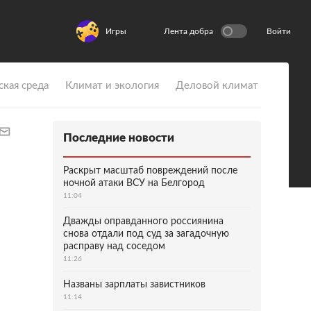
Игры
Лента добра
Войти
ская среда
Климат и экология
Деловой климат
Последние новости
Раскрыт масштаб повреждений после
ночной атаки ВСУ на Белгород
11:04
Дважды оправданного россиянина
снова отдали под суд за загадочную
расправу над соседом
11:26
Названы зарплаты завистников
11:14