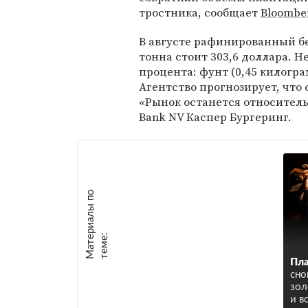
тростника, сообщает
Bloombe
В августе рафинированный бе
тонна стоит 303,6 доллара. 
процента: фунт (0,45 килогра
Агентство прогнозирует, что
«Рынок останется относител
Bank NV Каспер Бургеринг.
М
а
т
р
и
а
л
ы
п
о
т
е
м
е
е
:
Пла
сно
зол
и в