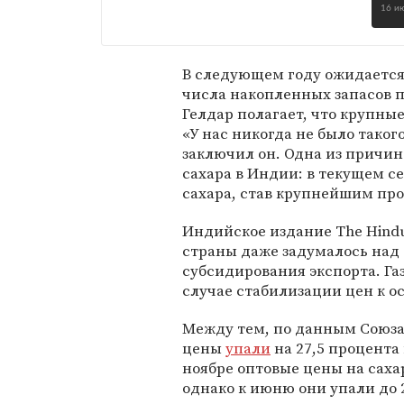
16 и
В следующем году ожидается
числа накопленных запасов п
Гелдар полагает, что крупны
«У нас никогда не было таког
заключил он. Одна из причи
сахара в Индии: в текущем се
сахара, став крупнейшим про
Индийское издание The Hindu
страны даже задумалось над 
субсидирования экспорта. Газ
случае стабилизации цен к о
Между тем, по данным Союза 
цены
упали
на 27,5 процента
ноябре оптовые цены на саха
однако к июню они упали до 2