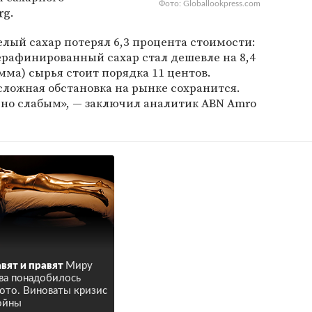
Фото: Globallookpress.com
rg
.
лый сахар потерял 6,3 процента стоимости:
Нерафинированный сахар стал дешевле на 8,4
мма) сырья стоит порядка 11 центов.
 сложная обстановка на рынке сохранится.
ьно слабым», — заключил аналитик ABN Amro
вят и правят
Миру
ва понадобилось
ото. Виноваты кризис
ойны