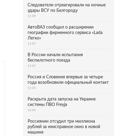
Следователи отреагировали на ночные
удары ВСУ по Белгороду
11:09
АвтоВАЗ сообщил о расширении
географии фирменного сервиса «Lada
Легко»
11:07
В России начали испытания
беспилотного поезда
11:07
Россия и Словения впервые за четыре
года возобновили официальный контакт
11:05
Раскрыта дата запуска на Украине
системы ПВО Freyja
11:04
Россиянин отсудил три миллиона
рублей за неисправное окно в новой
машине