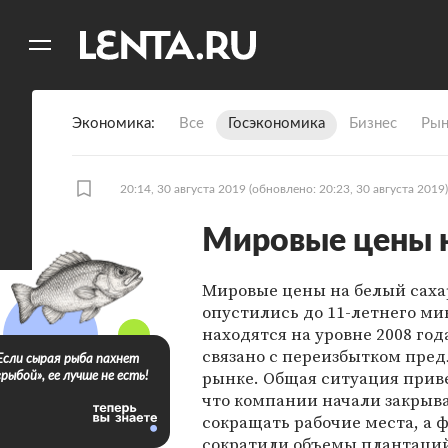
11
A
Экономика
Все
Госэкономика
Бизнес
Рын
20:14, 30 августа 2019
(обновлено: 20:23, 30 августа 2019)
Мировые цены н
Мировые цены на белый саха
опустились до 11-летнего м
находятся на уровне 2008 года
связано с переизбытком пре
Если сырая рыба пахнет
рынке. Общая ситуация приве
«рыбой», ее лучше не есть!
что компании начали закрыва
сокращать рабочие места, а
сократили объемы плантаций