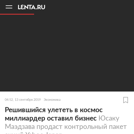
11
A
04:52, 13 сентября 2019
Экономика
Решившийся улететь в космос
миллиардер оставил бизнес
Юсаку
Маэдзава продаст контрольный пакет