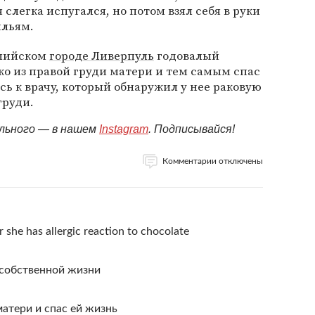
 слегка испугался, но потом взял себя в руки
ильям.
нглийском
городе Ливерпуль
годовалый
ко из правой груди матери и тем самым спас
ь к врачу, который обнаружил у нее раковую
груди.
ельного — в нашем
Instagram
. Подписывайся!
Комментарии отключены
r she has allergic reaction to chocolate
 собственной жизни
матери и спас ей жизнь