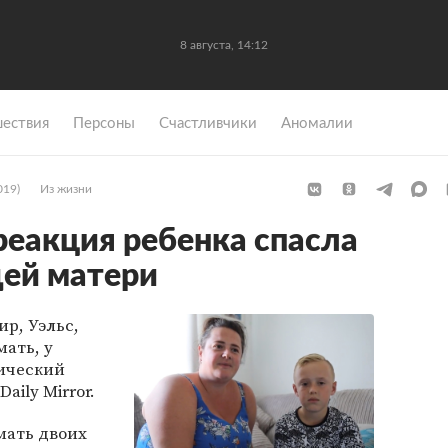
8 августа, 14:12
ествия
Персоны
Счастливчики
Аномалии
019)
Из жизни
еакция ребенка спасла
ей матери
р, Уэльс,
ать, у
ический
aily Mirror.
мать двоих