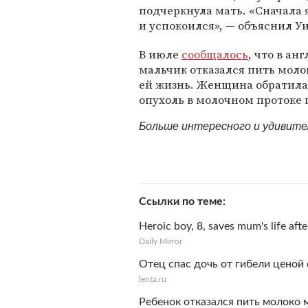
подчеркнула мать. «Сначала я
и успокоился», — объяснил У
В июле
сообщалось
, что в а
мальчик отказался пить моло
ей жизнь. Женщина обратилас
опухоль в молочном протоке 
Больше интересного и удивит
Ссылки по теме
Heroic boy, 8, saves mum's life afte
Daily Mirror
Отец спас дочь от гибели ценой
lenta.ru
Ребенок отказался пить молоко 