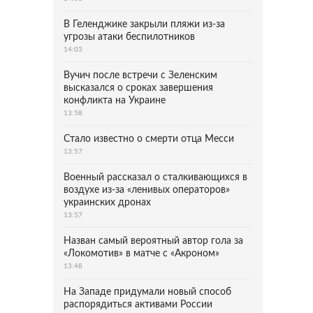
В Геленджике закрыли пляжи из-за
угрозы атаки беспилотников
14:03
Вучич после встречи с Зеленским
высказался о сроках завершения
конфликта на Украине
13:58
Стало известно о смерти отца Месси
13:57
Военный рассказал о сталкивающихся в
воздухе из-за «ленивых операторов»
украинских дронах
13:57
Назван самый вероятный автор гола за
«Локомотив» в матче с «Акроном»
13:48
На Западе придумали новый способ
распорядиться активами России