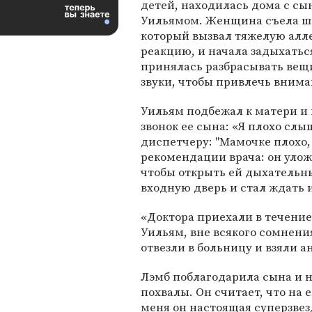
детей, находилась дома с сы
Уильямом. Женщина съела ш
который вызвал тяжелую алл
реакцию, и начала задыхатьс
принялась разбрасывать вещи
звуки, чтобы привлечь внима
Уильям подбежал к матери и
звонок ее сына: «Я плохо слы
диспетчеру: "Мамочке плохо,
рекомендации врача: он уложи
чтобы открыть ей дыхательны
входную дверь и стал ждать 
«Доктора приехали в течение
Уильям, вне всякого сомнени
отвезли в больницу и взяли 
Лэмб поблагодарила сына и н
похвалы. Он считает, что на 
меня он настоящая суперзвезд