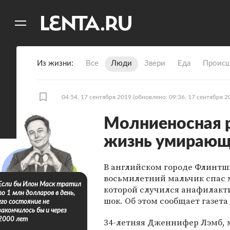
11
A
Из жизни
Все
Люди
Звери
Еда
Происш
04:54, 17 сентября 2019
(обновлено: 09:36, 17 сентября 2
Молниеносная р
жизнь умирающ
В английском городе Флинтши
восьмилетний мальчик спас м
Если бы Илон Маск тратил
которой случился анафилакт
по 1 млн долларов в день,
шок. Об этом сообщает газета D
его состояние не
закончилось бы и через
2000 лет
34-летняя Дженнифер Лэмб, 