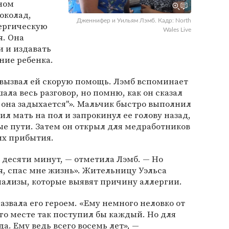
ном
околад,
Дженнифер и Уильям Лэмб. Кадр: North
ергическую
Wales Live
я. Она
 и издавать
ние ребенка.
 вызвал ей скорую помощь. Лэмб вспоминает
шала весь разговор, но помню, как он сказал
 она задыхается"». Мальчик быстро выполнил
л мать на пол и запрокинул ее голову назад,
е пути. Затем он открыл для медработников
их прибытия.
 десяти минут, — отметила Лэмб. — Но
я, спас мне жизнь». Жительницу Уэльса
анализы, которые выявят причину аллергии.
азвала его героем. «Ему немного неловко от
его месте так поступил бы каждый. Но для
а. Ему ведь всего восемь лет», —