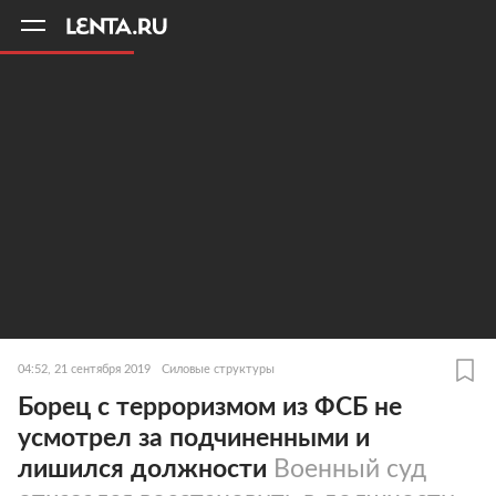
11
A
04:52, 21 сентября 2019
Силовые структуры
Борец с терроризмом из ФСБ не
усмотрел за подчиненными и
лишился должности
Военный суд