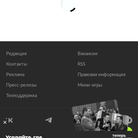
Редакция
Вакансии
Контакты
RSS
Реклама
Правовая информация
Пресс-релизы
Мини-игры
Техподдержка
18
+
Угадайте, где