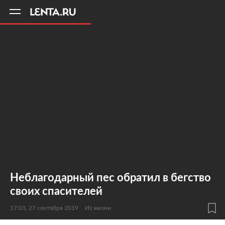
11
A
Неблагодарный пес обратил в бегство
своих спасителей
17:03, 27 сентября 2019
Из жизни