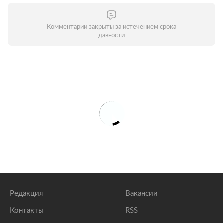
Комментарии закрыты за истечением срока
давности
Редакция
Вакансии
Контакты
RSS