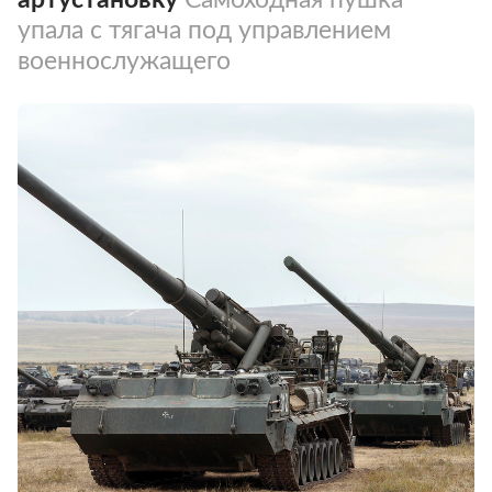
упала с тягача под управлением
военнослужащего