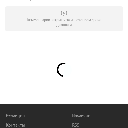
Комментарии закрыты за истечением срока
давности
Редакция
Вакансии
Контакты
RSS