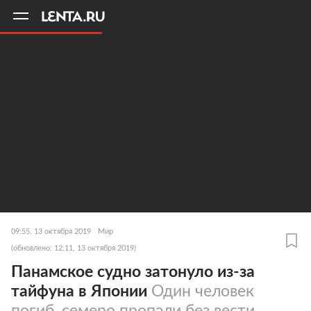
11
A
09:55, 13 октября 2019
Мир
(обновлено: 12:11, 13 октября 2019)
Панамское судно затонуло из-за
тайфуна в Японии
Один человек
погиб, семеро пропали без вести