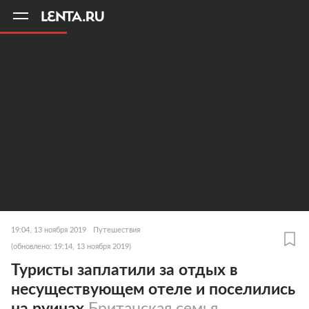
11
A
19:04, 13 ноября 2019
Путешествия
(обновлено: 19:14, 13 ноября 2019)
Туристы заплатили за отдых в
несуществующем отеле и поселились
на руинах
Британская семья