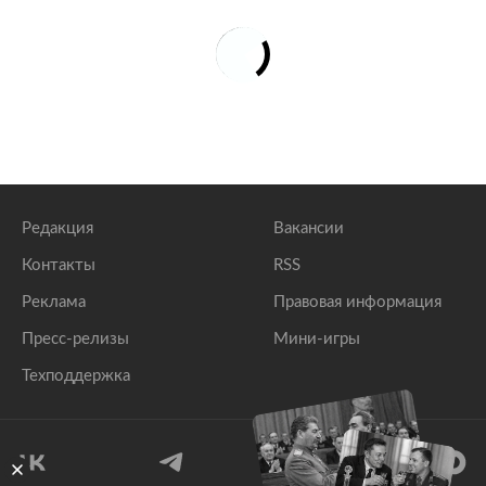
Редакция
Вакансии
Контакты
RSS
Реклама
Правовая информация
Пресс-релизы
Мини-игры
Техподдержка