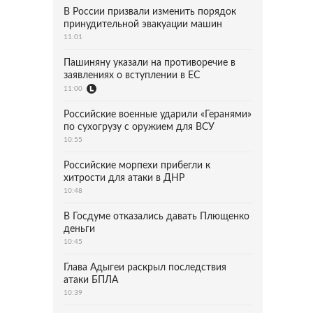
В России призвали изменить порядок
принудительной эвакуации машин
11:01
Пашиняну указали на противоречие в
заявлениях о вступлении в ЕС
11:00
Российские военные ударили «Геранями»
по сухогрузу с оружием для ВСУ
10:55
Российские морпехи прибегли к
хитрости для атаки в ДНР
10:48
В Госдуме отказались давать Плющенко
деньги
10:45
Глава Адыгеи раскрыл последствия
атаки БПЛА
10:39