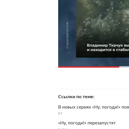
Ссылки по теме
В новых сериях «Ну, погоди!» п
RT
«Ну, погоди!» перезапустят