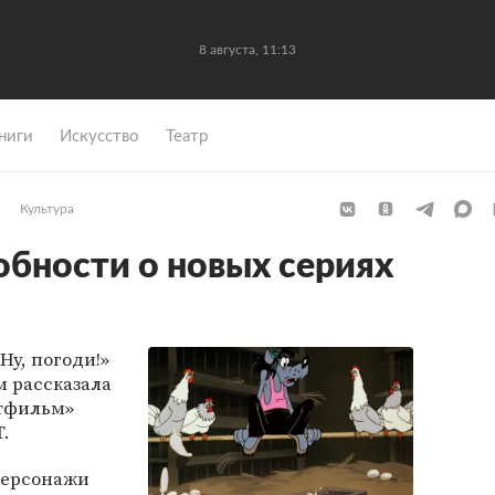
8 августа, 11:13
ниги
Искусство
Театр
Культура
бности о новых сериях
Ну, погоди!»
м рассказала
ьтфильм»
T.
персонажи