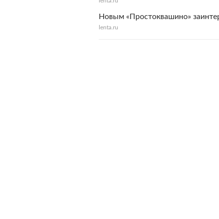
lenta.ru
Новым «Простоквашино» заинте
lenta.ru