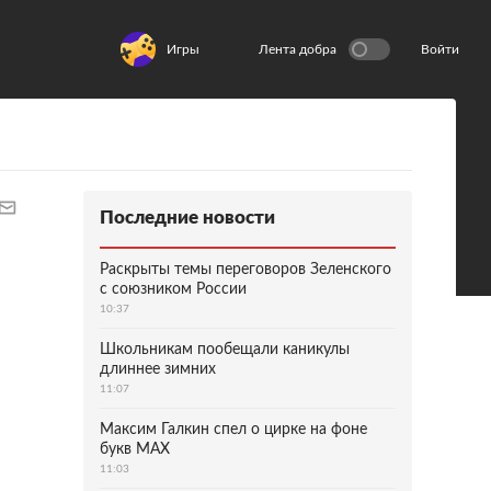
Игры
Лента добра
Войти
Последние новости
Раскрыты темы переговоров Зеленского
с союзником России
10:37
Школьникам пообещали каникулы
длиннее зимних
11:07
Максим Галкин спел о цирке на фоне
букв MAX
11:03