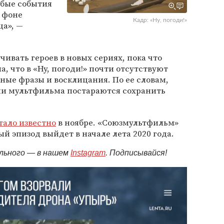
бые события
 фоне
Кадр: «Ну, погоди!»
ца», —
чивать героев в новых сериях, пока что
, что в «Ну, погоди!» почти отсутствуют
ьные фразы и восклицания. По ее словам,
ии мультфильма постараются сохранить
тало известно
в ноябре. «Союзмультфильм»
ый эпизод выйдет в начале лета 2020 года.
ельного — в нашем
Instagram
. Подписывайся!