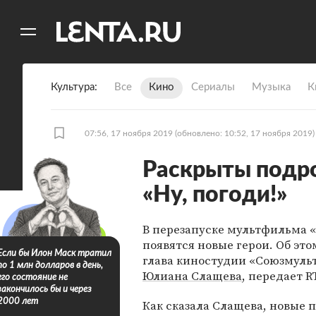
11
A
Культура
Все
Кино
Сериалы
Музыка
К
07:56, 17 ноября 2019
(обновлено: 10:52, 17 ноября 2019)
Раскрыты подро
«Ну, погоди!»
В перезапуске мультфильма «
появятся новые герои. Об это
Если бы Илон Маск тратил
глава киностудии «Союзмул
по 1 млн долларов в день,
Юлиана Слащева
, передает R
его состояние не
закончилось бы и через
2000 лет
Как сказала Слащева, новые 