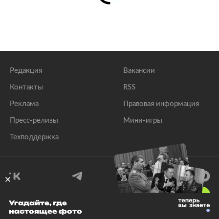
Редакция
Вакансии
Контакты
RSS
Реклама
Правовая информация
Пресс-релизы
Мини-игры
Техподдержка
18
+
Угадайте, где
настоящее фото
© 1999–2026 Все права защищены.
ООО «Лента.Ру»