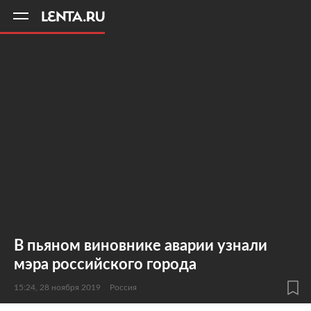
11
A
В пьяном виновнике аварии узнали
мэра российского города
15:24, 28 ноября 2019
Россия