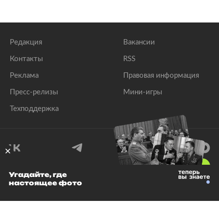
Редакция
Вакансии
Контакты
RSS
Реклама
Правовая информация
Пресс-релизы
Мини-игры
Техподдержка
18
+
Угадайте, где
настоящее фото
© 1999–2026 Все права защищены.
ООО «Лента.Ру»
Лента добра