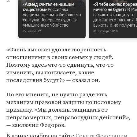
«Ахмед считал ее низшим
«Я тебя сейчас прире
существом»
Россиянка
ничего не будет»
В Ро
ударила ножом избивавшего
сажают за защиту от
ее мужа. Теперь ее судят за
домашнего насилия. 
умышленное убийство
выжить и не получить
27 мая 2019
31 октября 2018
«Очень высокая удовлетворенность
отношениями в своих семьях у людей.
Поэтому здесь что-то сдвинуть, что-то
изменить, вы понимаете, какие
последствия будут?» — сказал он.
По его мнению, не нужно разделять
механизм правовой защиты по половому
признаку. «Мы должны защищать от
неправомерных, неправосудных действий»,
— заключил Федоров.
В конце ноября на сайте
Совета Федерации