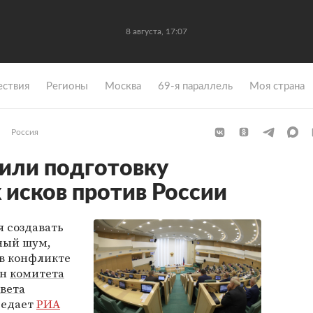
8 августа, 17:07
ствия
Регионы
Москва
69-я параллель
Моя страна
Россия
или подготовку
 исков против России
 создавать
ный шум,
 в конфликте
ен
комитета
вета
редает
РИА