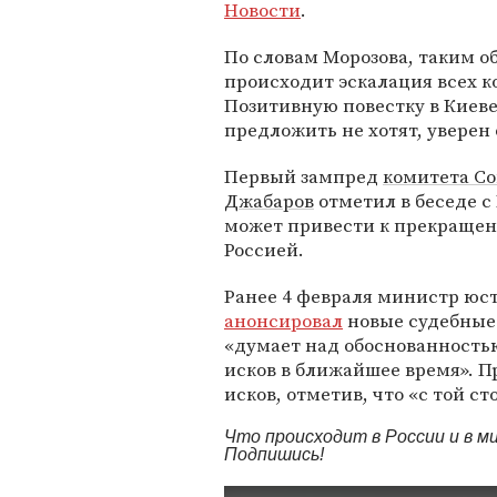
Новости
.
По словам Морозова, таким о
происходит эскалация всех к
Позитивную повестку в Киев
предложить не хотят, уверен 
Первый зампред
комитета С
Джабаров
отметил в беседе с 
может привести к прекращен
Россией.
Ранее 4 февраля министр ю
анонсировал
новые судебные 
«думает над обоснованность
исков в ближайшее время». П
исков, отметив, что «с той с
Что происходит в России и в 
Подпишись!