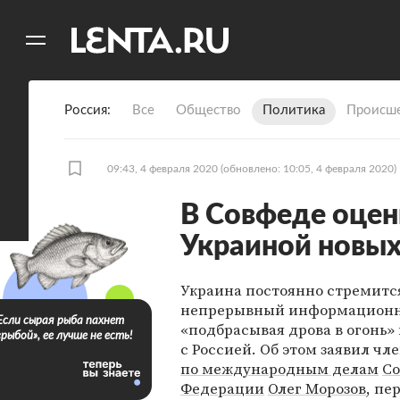
11
A
Россия
Все
Общество
Политика
Происше
09:43, 4 февраля 2020
(обновлено: 10:05, 4 февраля 2020)
В Совфеде оцен
Украиной новых
Украина постоянно стремится
непрерывный информацион
Если сырая рыба пахнет
«подбрасывая дрова в огонь»
«рыбой», ее лучше не есть!
с Россией. Об этом заявил чл
по международным делам
Со
Федерации
Олег Морозов
, пе