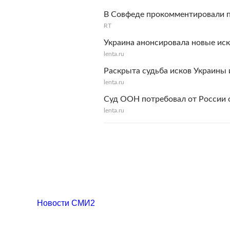
В Совфеде прокомментировали п
RT
Украина анонсировала новые иск
lenta.ru
Раскрыта судьба исков Украины и
lenta.ru
Суд ООН потребовал от России о
lenta.ru
Новости СМИ2