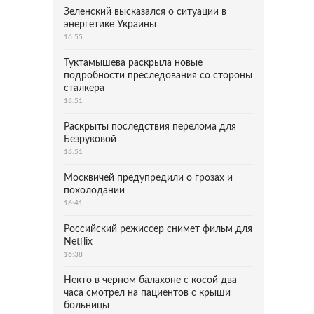
Зеленский высказался о ситуации в
энергетике Украины
16:55
Туктамышева раскрыла новые
подробности преследования со стороны
сталкера
16:51
Раскрыты последствия перелома для
Безруковой
16:51
Москвичей предупредили о грозах и
похолодании
16:41
Российский режиссер снимет фильм для
Netflix
16:38
Некто в черном балахоне с косой два
часа смотрел на пациентов с крыши
больницы