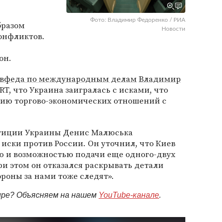
Фото: Владимир Федоренко / РИА
бразом
Новости
онфликтов.
е
он.
овфеда по международным делам
Владимир
RT, что Украина заигралась с исками, что
ию торгово-экономических отношений с
стиции Украины Денис Малюська
иски против России. Он уточнил, что Киев
ю и возможностью подачи еще одного-двух
ри этом он отказался раскрывать детали
тороны за нами тоже следят».
мире? Объясняем на нашем
YouTube-канале
.