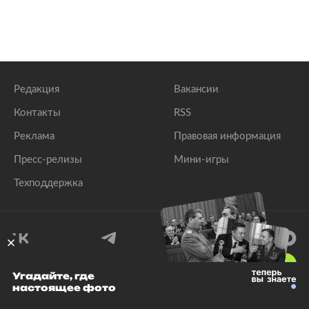
Редакция
Вакансии
Контакты
RSS
Реклама
Правовая информация
Пресс-релизы
Мини-игры
Техподдержка
18
+
Угадайте, где
настоящее фото
© 1999–2026 Все права защищены.
ООО «Лента.Ру»