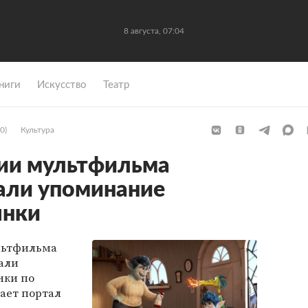
8 августа, 07:04
ниги
Искусство
Театр
0)
Культура
сии мультфильма
али упоминание
янки
ультфильма
зали
нки по
ает портал