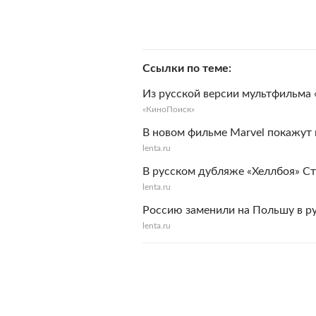
Ссылки по теме
Из русской версии мультфильма
«КиноПоиск»
В новом фильме Marvel покажут 
lenta.ru
В русском дубляже «Хеллбоя» Ст
lenta.ru
Россию заменили на Польшу в р
lenta.ru