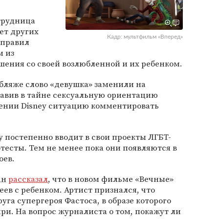
отрудница
ет других
Кадр: мультфильм «Вперед»
 правил
м из
шения со своей возлюбленной и их ребенком.
убляже слово «девушка» заменили на
тавив в тайне сексуальную ориентацию
лении Disney ситуацию комментировать
y постепенно вводит в свои проекты ЛГБТ-
тесты. Тем не менее пока они появляются в
оев.
ан
рассказал
, что в новом фильме «Вечные»
еев с ребенком. Артист признался, что
уга супергероя Фастоса, в образе которого
ри. На вопрос журналиста о том, покажут ли