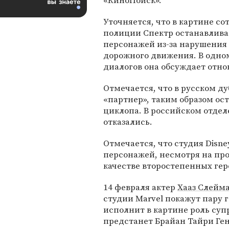
«КиноПоиск».
Уточняется, что в картине с
полиции Спектр останавлива
персонажей из-за нарушения
дорожного движения. В одно
диалогов она обсуждает отно
Отмечается, что в русском д
«партнер», таким образом ос
циклопа. В российском отде
отказались.
Отмечается, что студия Disne
персонажей, несмотря на про
качестве второстепенных гер
14 февраля актер
Хааз Слейм
студии Marvel покажут пару г
исполнит в картине роль супр
предстанет Брайан Тайри Ген