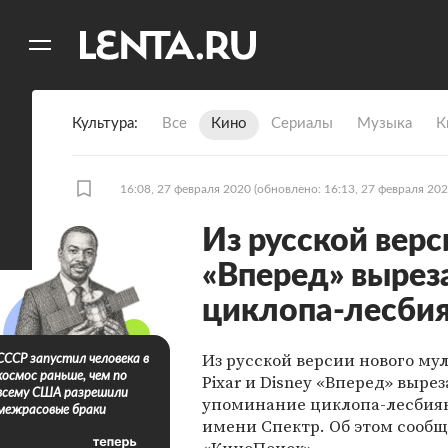
11
A
Культура
Все
Кино
Сериалы
Музыка
К
16:08, 27 февраля 2020
(обновлено: 16:13, 27 февраля 202
Из русской вер
«Вперед» вырез
циклопа-лесби
Из русской версии нового м
СССР запустил человека в
космос раньше, чем по
Pixar и Disney «Вперед» выре
всему США разрешили
упоминание циклопа-лесбия
межрасовые браки
имени Спектр. Об этом сообщ