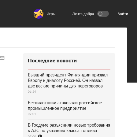
Игры
Лента добра
Войти
Последние новости
Бывший президент Финляндии призвал
Европу к диалогу Россией. Он назвал
две веские причины для переговоров
06:54
Беспилотники атаковали российское
промышленное предприятие
07:01
В Госдуме разъяснили новые требования
к АЗС по указанию класса топлива
07:00