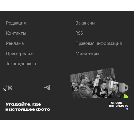
Редакция
Вакансии
Контакты
RSS
Реклама
Правовая информация
Пресс-релизы
Мини-игры
Техподдержка
18
+
Угадайте, где
настоящее фото
© 1999–2026 Все права защищены.
ООО «Лента.Ру»
Лента добра
деактивирована. Добро