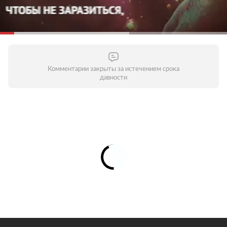
хроническими заболеваниями. Молодым стоит
воздержаться от личного общения с родителями,
бабушками и дедушками и пожилыми людьми
вообще. Старайтесь поддерживать контакты по
телефону или через интернет — это поможет
уберечь пожилых людей от опасности заражения.
Комментарии закрыты за истечением срока
давности
Соблюдайте дистанцию в общественных местах
Зачем это нужно?
Кашляя или чихая, человек с
респираторной инфекцией, такой как COVID-19,
распространяет вокруг себя мельчайшие капли,
содержащие вирус. Если вы находитесь слишком
близко, то можете заразиться вирусом при
вдыхании воздуха. Держитесь от людей на
расстоянии как минимум один метр, особенно если
у кого-то из них кашель, насморк или повышенная
температура.
Регулярно мойте руки