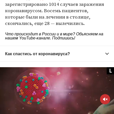
зарегистрировано 1014 случаев заражения
коронавирусом. Восемь пациентов,
которые были на лечении в столице,
скончались, еще 28 — вылечились.
Что происходит в России и в мире? Объясняем на
нашем
YouTube-канале
. Подпишись!
Как спастись от коронавируса?
Старайтесь не выходить из дома без
необходимости
Зачем это нужно?
Вирус распространяется в
общественных местах — старайтесь их избегать.
Домашний режим особенно важно соблюдать
людям старше 65 лет и тем, кто страдает