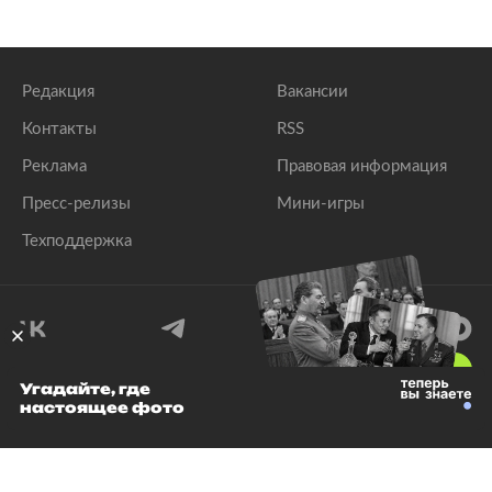
Редакция
Вакансии
Контакты
RSS
Реклама
Правовая информация
Пресс-релизы
Мини-игры
Техподдержка
18
+
Угадайте, где
настоящее фото
© 1999–2026 Все права защищены.
ООО «Лента.Ру»
Лента добра