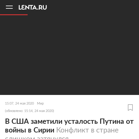
11
A
15:07, 24 мая 2020
Мир
(обновлено: 15:14, 24 мая 2020)
В США заметили усталость Путина от
войны в Сирии
Конфликт в стране
слишком затянулся