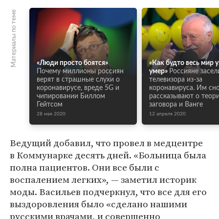
Материалы по теме
«Люди просто боятся»
«Как будто весь мир 
Почему миллионы россиян
умер»
Россияне засел
верят в страшные слухи о
телевизора из-за
коронавирусе, вреде 5G и
коронавируса. Им сн
чипировании Биллом
рассказывают о теор
Гейтсом
заговора и Ванге
28 мая 2020
12 апреля 2020
Ведущий добавил, что провел в медцентре
в Коммунарке десять дней. «Больница была
полна пациентов. Они все были с
воспалением легких», — заметил историк
моды. Васильев подчеркнул, что все для его
выздоровления было «сделано нашими
русскими врачами, и совершенно