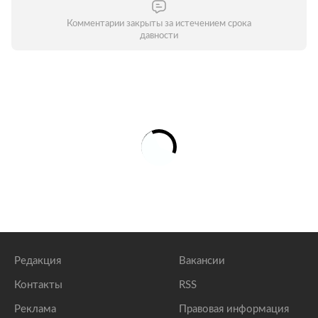
Комментарии закрыты за истечением срока
давности
Редакция
Вакансии
Контакты
RSS
Реклама
Правовая информация