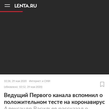
11
A
10:36, 29 мая 2020
Интернет и СМИ
(обновлено: 10:52, 29 мая 2020)
Ведущий Первого канала вспомнил о
положительном тесте на коронавирус
Александр Васильев рассказал о