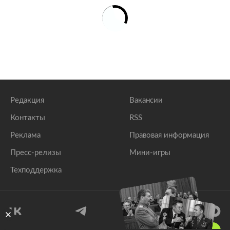
Редакция
Вакансии
Контакты
RSS
Реклама
Правовая информация
Пресс-релизы
Мини-игры
Техподдержка