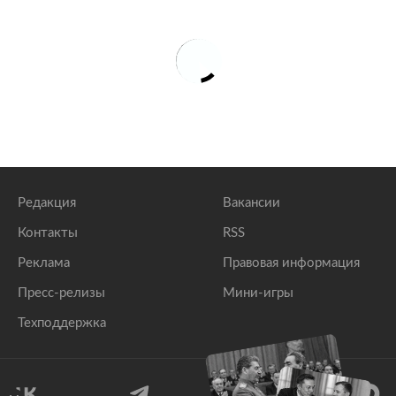
Редакция
Вакансии
Контакты
RSS
Реклама
Правовая информация
Пресс-релизы
Мини-игры
Техподдержка