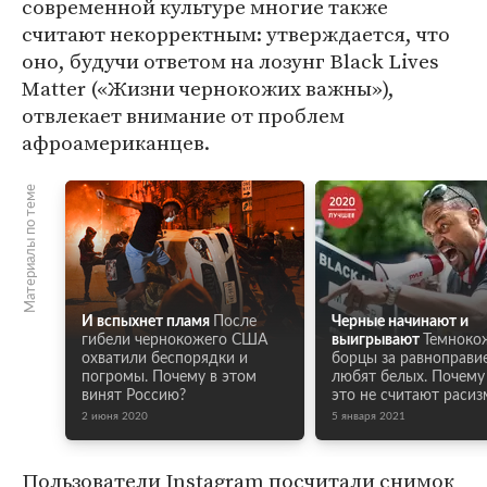
современной культуре многие также
считают некорректным: утверждается, что
оно, будучи ответом на лозунг Black Lives
Matter («Жизни чернокожих важны»),
отвлекает внимание от проблем
афроамериканцев.
Материалы по теме
И вспыхнет пламя
После
Черные начинают и
гибели чернокожего США
выигрывают
Темноко
охватили беспорядки и
борцы за равноправи
погромы. Почему в этом
любят белых. Почем
винят Россию?
это не считают раси
2 июня 2020
5 января 2021
Пользователи Instagram посчитали снимок