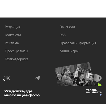
Редакция
Вакансии
Контакты
RSS
Реклама
Правовая информация
Пресс-релизы
Мини-игры
Техподдержка
18
+
Угадайте, где
настоящее фото
© 1999–2026 Все права защищены.
ООО «Лента.Ру»