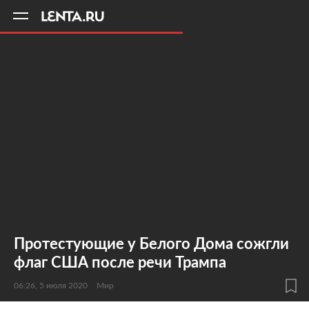
11
A
Протестующие у Белого Дома сожгли
флаг США после речи Трампа
06:26, 5 июля 2020
Мир