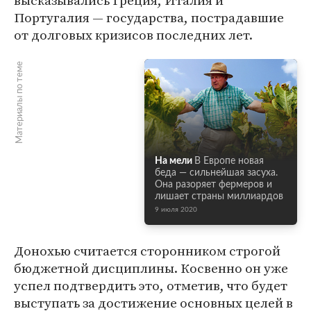
высказывались Греция, Италия и
Португалия — государства, пострадавшие
от долговых кризисов последних лет.
Материалы по теме
На мели
В Европе новая
беда — сильнейшая засуха.
Она разоряет фермеров и
лишает страны миллиардов
9 июля 2020
Донохью считается сторонником строгой
бюджетной дисциплины. Косвенно он уже
успел подтвердить это, отметив, что будет
выступать за достижение основных целей в