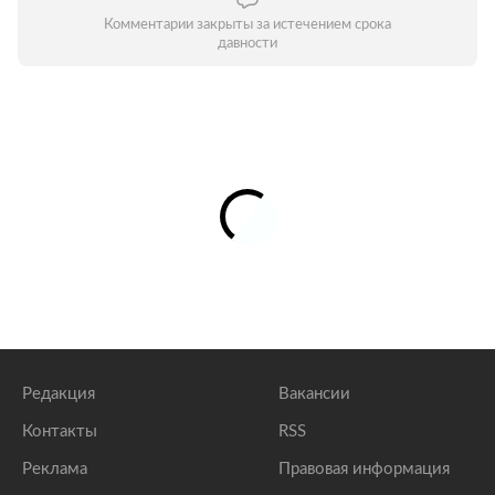
Комментарии закрыты за истечением срока
давности
Редакция
Вакансии
Контакты
RSS
Реклама
Правовая информация