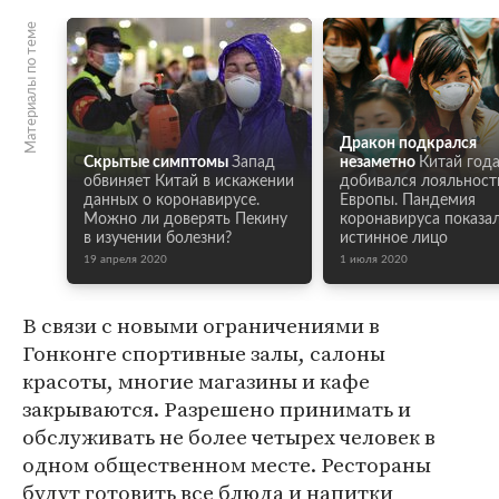
Материалы по теме
Дракон подкрался
Скрытые симптомы
Запад
незаметно
Китай год
обвиняет Китай в искажении
добивался лояльност
данных о коронавирусе.
Европы. Пандемия
Можно ли доверять Пекину
коронавируса показал
в изучении болезни?
истинное лицо
19 апреля 2020
1 июля 2020
В связи с новыми ограничениями в
Гонконге спортивные залы, салоны
красоты, многие магазины и кафе
закрываются. Разрешено принимать и
обслуживать не более четырех человек в
одном общественном месте. Рестораны
будут готовить все блюда и напитки