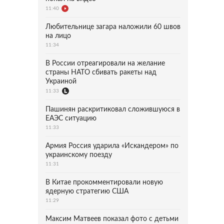
11:40
Любительнице загара наложили 60 швов
на лицо
11:34
В России отреагировали на желание
страны НАТО сбивать ракеты над
Украиной
11:33
Пашинян раскритиковал сложившуюся в
ЕАЭС ситуацию
11:33
Армия Россия ударила «Искандером» по
украинскому поезду
11:31
В Китае прокомментировали новую
ядерную стратегию США
11:29
Максим Матвеев показал фото с детьми