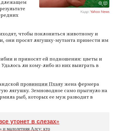
адлежащем
 результате
Кадр:
Yahoo News
ередних
приходят, чтобы поклониться животному и
ти, они просят лягушку-мутанта принести им
ибии и приносят ей подношения: цветы и
Удалось ли кому-либо из них выиграть в
ландской
провинции Пхаяу
жена фермера
гую лягушку. Земноводное само прыгнуло на
рмила рыб, которых ее муж разводит в
все утонет в слезах»
 и малолетняя Алсу: кто