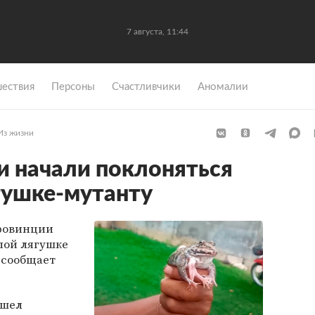
7 августа, 11:44
ествия
Персоны
Счастливчики
Аномалии
Из жизни
 начали поклоняться
гушке-мутанту
провинции
пой лягушке
м сообщает
ашел