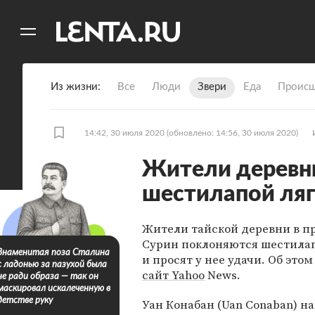
11
A
Из жизни
Все
Люди
Звери
Еда
Происш
14:42, 30 июля 2020
(обновлено: 14:56, 30 июля 2020)
Жители деревни
шестилапой ля
Жители тайской деревни в 
Сурин поклоняются шестила
Знаменитая поза Сталина
и просят у нее удачи. Об это
с ладонью за пазухой была
сайт Yahoo
News.
не ради образа — так он
маскировал искалеченную в
детстве руку
Уан Конабан (Uan Conaban) н