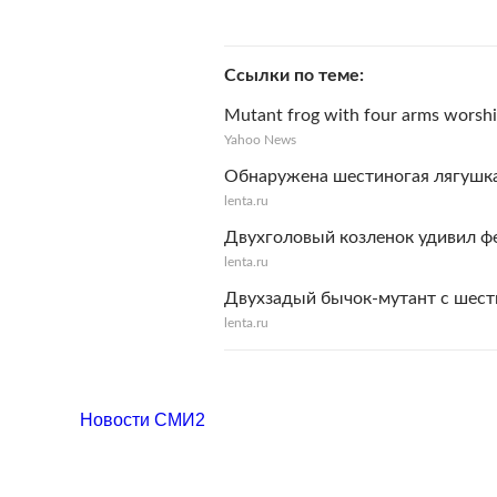
Ссылки по теме
Mutant frog with four arms worship
Yahoo News
Обнаружена шестиногая лягушк
lenta.ru
Двухголовый козленок удивил фе
lenta.ru
Двухзадый бычок-мутант с шест
lenta.ru
Новости СМИ2