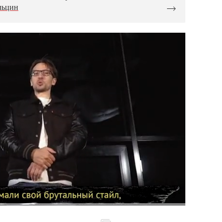
льцин