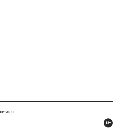
ни-игры
18+