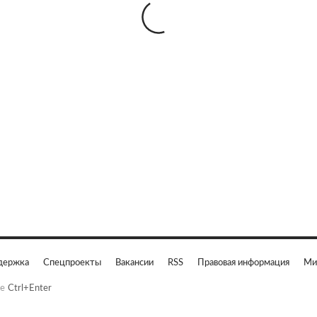
держка
Спецпроекты
Вакансии
RSS
Правовая информация
Ми
е
Ctrl+Enter